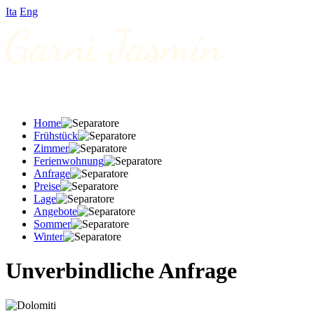
Ita
Eng
Home
Frühstück
Zimmer
Ferienwohnung
Anfrage
Preise
Lage
Angebote
Sommer
Winter
Unverbindliche Anfrage